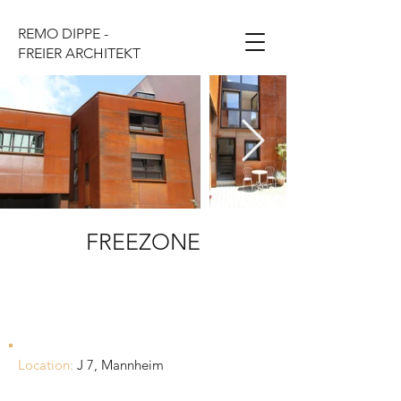
REMO DIPPE -
FREIER ARCHITEKT
FREEZONE
Energetische Ertüchtigung der
Gebäudehülle
Location:
J 7, Mannheim