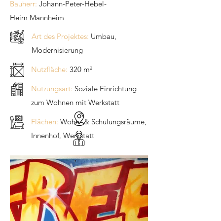
Bauherr:
Johann-Peter-Hebel-
Heim Mannheim
Art des Projektes:
Umbau,
Modernisierung
Nutzfläche:
320 m²
Nutzungsart:
Soziale Einrichtung
zum Wohnen mit Werkstatt
Flächen:
Wohn- & Schulungsräume,
Innenhof, Werkstatt